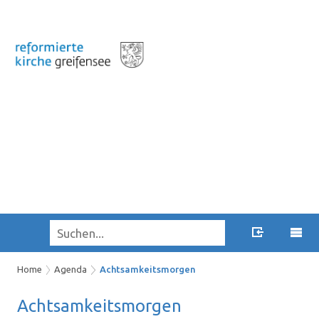
Home
Agenda
Achtsamkeitsmorgen
Acht­sam­keits­mor­gen